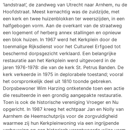
‘landstraat’, de zandweg van Utrecht naar Arnhem, nu de
Hoofdstraat. Meest kernachtig was de zuidzijde, met
een kerk en twee huizenblokken ter weerszijden, in een
halfgebogen vorm. Aan de overkant van de straatweg
een logement of herberg annex stallingen en opnieuw
een blok huizen. In 1967 werd het Kerkplein door de
toenmalige Rijksdienst voor het Cultureel Erfgoed tot
beschermd dorpsgezicht verklaard. Een belangrijke
restauratie aan het Kerkplein werd uitgevoerd in de
jaren 1976-1978: die van de kerk St. Petrus Banden. De
kerk verkeerde in 1975 in deplorabele toestand; vooral
het oorspronkelijk deel uit 1810 toonde gebreken.
Dorpsbewoner Wim Harzing ontketende toen een actie
die resulteerde in een grondig aangepakte restauratie.
Toen is ook de historische vereniging Vroeger en Nu
opgericht. In 1987 kreeg het echtpaar Jan en Nolly van
Aarnhem de Heemschutprijs voor de zorgvuldigheid
waarmee zij hun Kerkpleinwoning via een ingrijpende